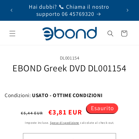
Vai
 +39
Hai dubbi? 📞 Chiama il nostro
Serv
direttamente
ai contenuti
supporto 06 45769320
Carrello
Passa alle
DL001154
informazioni
EBOND Greek DVD DL001154
sul prodotto
Condizioni:
USATO - OTTIME CONDIZIONI
Esaurito
Prezzo
Prezzo
€3,81 EUR
€5,44 EUR
di
scontato
Imposte incluse.
Spese di spedizione
calcolate al check-out.