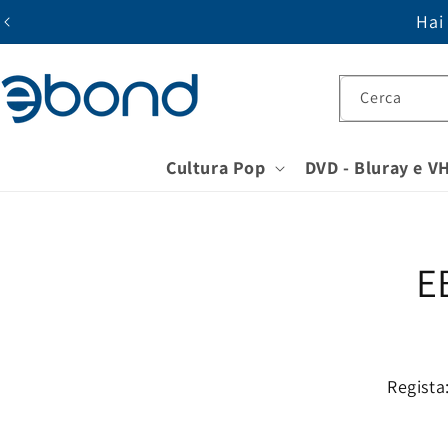
Vai
Hai
direttamente
ai contenuti
Cerca
Cultura Pop
DVD - Bluray e V
Passa 
inform
E
sul pr
Regista