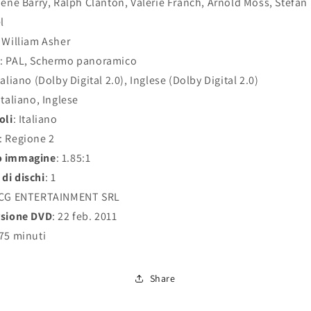
Gene Barry, Ralph Clanton, Valerie Franch, Arnold Moss, Stefan
l
: William Asher
: PAL, Schermo panoramico
aliano (Dolby Digital 2.0), Inglese (Dolby Digital 2.0)
 Italiano, Inglese
oli
: Italiano
: Regione 2
o immagine
: 1.85:1
di dischi
: 1
 CG ENTERTAINMENT SRL
rsione DVD
: 22 feb. 2011
 75 minuti
Share