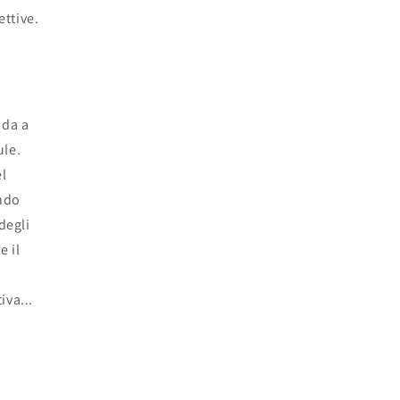
ettive.
ida a
ule.
el
ondo
degli
e il
iva...