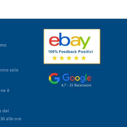
ismo
anno solo
one è
o dal
.30 alle ore