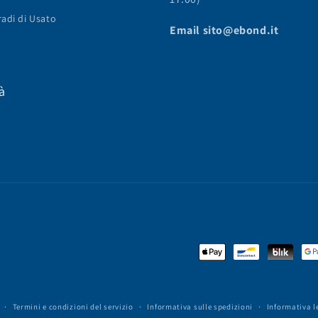
adi di Usato
Email sito@ebond.it
à
Metodi
di
pagamento
Termini e condizioni del servizio
Informativa sulle spedizioni
Informativa l