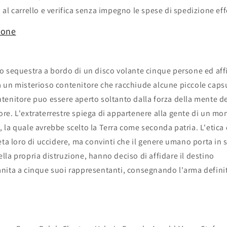
 al carrello e verifica senza impegno le spese di spedizione eff
ione
o sequestra a bordo di un disco volante cinque persone ed aff
 un misterioso contenitore che racchiude alcune piccole caps
tenitore puo essere aperto soltanto dalla forza della mente d
re. L'extraterrestre spiega di appartenere alla gente di un m
 la quale avrebbe scelto la Terra come seconda patria. L'etica 
ieta loro di uccidere, ma convinti che il genere umano porta in s
lla propria distruzione, hanno deciso di affidare il destino
nita a cinque suoi rappresentanti, consegnando l'arma definit