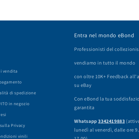
Entra nel mondo eBond
Professionisti del collezion
vendiamo in tutto il mondo
i vendita
con oltre 10K+ Feedback all'
 pagamento
su eBay
lità di spedizione
Con eBond la tua soddisfazi
UITO in negozio
garantita
resi
Whatsapp
3342419883
(attiv
sulla Privacy
lunedì al venerdì, dalle ore 9
dizioni vinili
17.00)