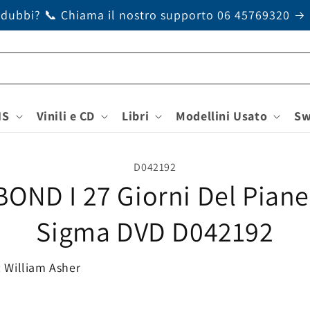
 dubbi? 📞 Chiama il nostro supporto 06 45769320
HS
Vinili e CD
Libri
Modellini Usato
Sw
alle
D042192
azioni
BOND I 27 Giorni Del Piane
odotto
Sigma DVD D042192
: William Asher