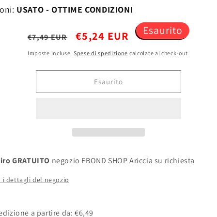
oni:
USATO - OTTIME CONDIZIONI
Esaurito
Prezzo
Prezzo
€5,24 EUR
€7,49 EUR
di
scontato
Imposte incluse.
Spese di spedizione
calcolate al check-out.
listino
Esaurito
tiro GRATUITO
negozio EBOND SHOP Ariccia su richiesta
a i dettagli del negozio
edizione a partire da: €6,49