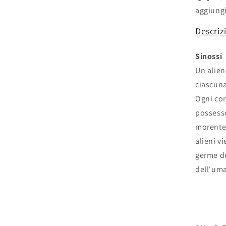
aggiungi
Descriz
Sinossi
Un alien
ciascuna
Ogni con
possesso
morente,
alieni v
germe de
dell'uma